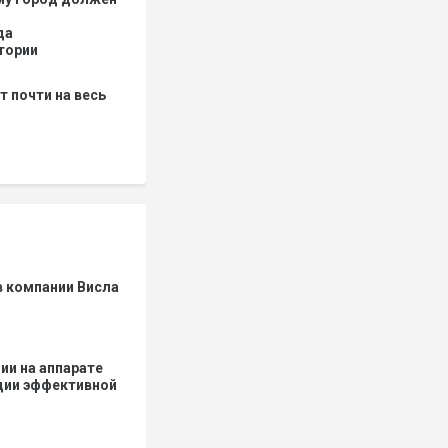
да
тории
т почти на весь
в компании Висла
ии на аппарате
удии эффективной