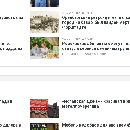
31 июл 2026 в 18:00
туристов из
Оренбургский ретро-детектив: ка
город на базар, был найден мер
Форштадте
24 июл 2026 в 15:40
кого:
Российские абоненты смогут по
ь, поддался
статус в сервисе семейных групп
Просмотров (385)
/
Обсудить
лада в
«Испанская Дюна» - красивая и 
металлочерепица
о дилера в
Мебель в удобное для вас время!