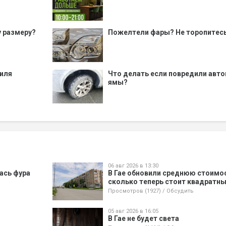
у размеру?
Пожелтели фары? Не торопитесь
биля
Что делать если повредили авто
ямы?
06 авг 2026 в 13:30
лась фура
В Гае обновили среднюю стоимо
сколько теперь стоит квадратн
Просмотров (1927)
/
Обсудить
05 авг 2026 в 16:05
В Гае не будет света