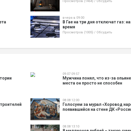
Просмотров (1464)
/
Обсудить
вчера в 09:00
ета
В Гае на три дня отключат газ: н
время
Просмотров (1005)
/
Обсудить
09.07 09:57
стории
Мужчина понял, что из-за опьян
места он просто не способен
08.08 12:00
Строителей
Голосуем за мурал «Хоровод нар
появившийся на стене ДК «Росси
08.08 13:10
8 миллионов рублей – такую сум