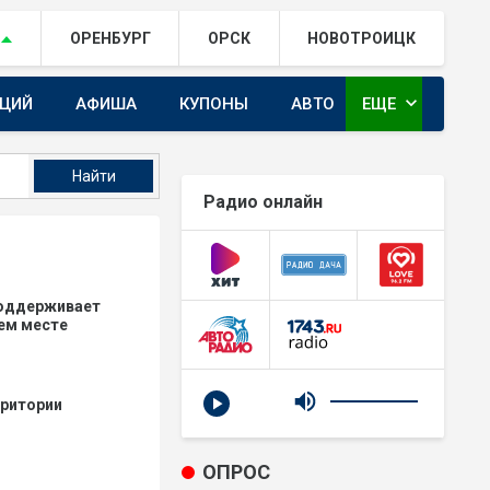
ОРЕНБУРГ
ОРСК
НОВОТРОИЦК
expand_more
АЦИЙ
АФИША
КУПОНЫ
АВТО
ЕЩЕ
ГАЙ.РФ В TELEGRAM
Радио онлайн
поддерживает
ем месте
рритории
ОПРОС