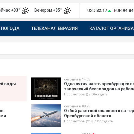
ейчас
+33°
Вечером
+35°
USD
82.17
EUR
94.84
ПОГОДА
ТЕЛЕКАНАЛ ЕВРАЗИЯ
КАТАЛОГ ОРГАНИЗ
сегодня в 14:05
чей воды
Одна пятая часть оренбуржцев 
творческий беспорядок на рабоч
Просмотров ()
/
Обсудить
сегодня в 08:25
ле
Отбой ракетной опасности на те
ими
Оренбургской области
Просмотров (219)
/
Обсудить