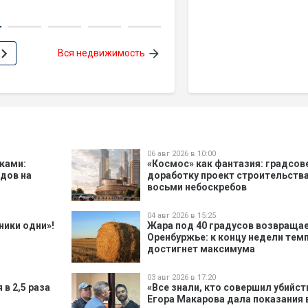
Camry 50 про, г.в.
4 999 P
1 800 P
vron_right
arrow_forward
Вся недвижимость
06 авг 2026 в 10:00
ками:
«Космос» как фантазия: градсов
дов на
доработку проект строительства
восьми небоскребов
04 авг 2026 в 15:25
ники одни»!
Жара под 40 градусов возвращае
Оренбуржье: к концу недели тем
достигнет максимума
03 авг 2026 в 17:20
 в 2,5 раза
«Все знали, кто совершил убийс
Егора Макарова дала показания 