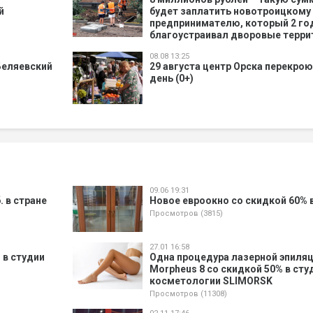
й
будет заплатить новотроицкому
предпринимателю, который 2 го
благоустраивал дворовые терри
08.08 13:25
Беляевский
29 августа центр Орска перекрою
день (0+)
09.06 19:31
 в стране
Новое евроокно со скидкой 60% 
Просмотров (3815)
27.01 16:58
 в студии
Одна процедура лазерной эпиляц
Morpheus 8 со скидкой 50% в ст
косметологии SLIMORSK
Просмотров (11308)