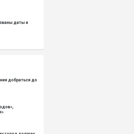
азваны даты и
ения добраться до
одов»,
я»
му город должен