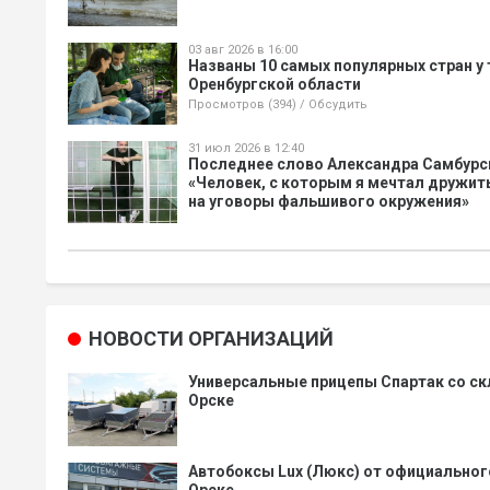
03 авг 2026 в 16:00
Названы 10 самых популярных стран у 
Оренбургской области
Просмотров (394)
/
Обсудить
31 июл 2026 в 12:40
Последнее слово Александра Самбурс
«Человек, с которым я мечтал дружит
на уговоры фальшивого окружения»
НОВОСТИ ОРГАНИЗАЦИЙ
Универсальные прицепы Спартак со ск
Орске
Автобоксы Lux (Люкс) от официальног
Орске