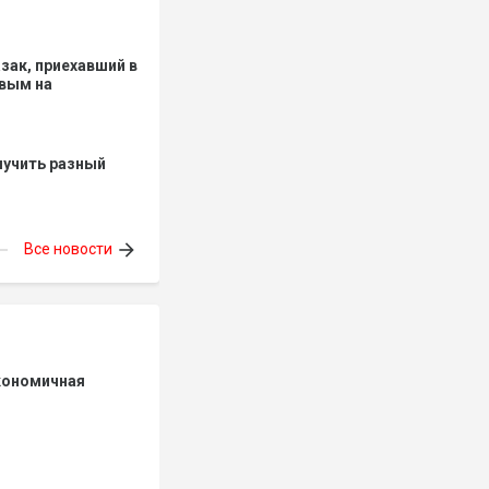
зак, приехавший в
твым на
лучить разный
arrow_forward
Все новости
экономичная