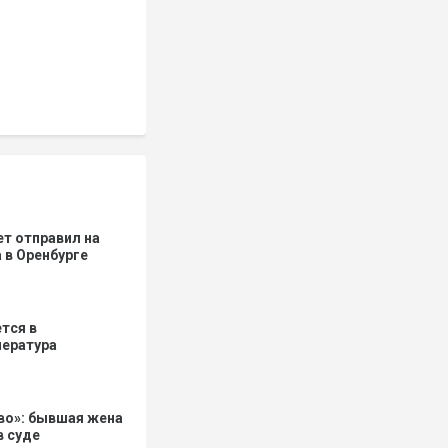
ет отправил на
 в Оренбурге
тся в
пература
тво»: бывшая жена
в суде