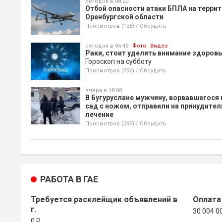
сегодня в 08:20
Отбой опасности атаки БПЛА на терри
Оренбургской области
Просмотров (128)
/
Обсудить
сегодня в 04:45
Фото
Видео
Раки, стоит уделить внимание здоров
Гороскоп на субботу
Просмотров (296)
/
Обсудить
вчера в 18:00
В Бугуруслане мужчину, ворвавшегося 
сад с ножом, отправили на принудите
лечение
Просмотров (295)
/
Обсудить
РАБОТА В ГАЕ
Требуется расклейщик объявлений в
Оплата
г.
30 004 0
0 P