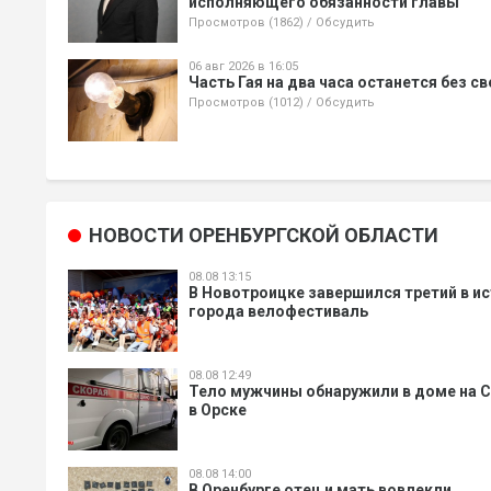
исполняющего обязанности главы
Просмотров (1862)
/
Обсудить
06 авг 2026 в 16:05
Часть Гая на два часа останется без св
Просмотров (1012)
/
Обсудить
НОВОСТИ ОРЕНБУРГСКОЙ ОБЛАСТИ
08.08 13:15
В Новотроицке завершился третий в и
города велофестиваль
08.08 12:49
Тело мужчины обнаружили в доме на 
в Орске
08.08 14:00
В Оренбурге отец и мать вовлекли