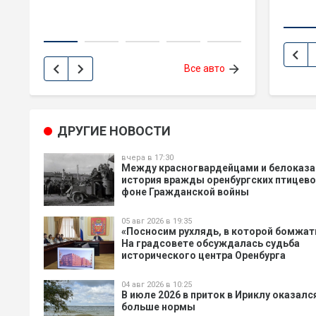
2 650 000 P
chevron_left
che
chevron_left
chevron_right
arrow_forward
Все авто
ДРУГИЕ НОВОСТИ
вчера в 17:30
Между красногвардейцами и белоказа
история вражды оренбургских птицево
фоне Гражданской войны
05 авг 2026 в 19:35
«Посносим рухлядь, в которой бомжат
На градсовете обсуждалась судьба
исторического центра Оренбурга
04 авг 2026 в 10:25
В июле 2026 в приток в Ириклу оказался
больше нормы