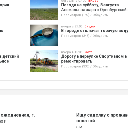
сегодня в 07:00
Видео
тории
Погода на субботу, 8 августа
Аномальная жара в Оренбургской 
Просмотров (192)
/
Обсудить
вчера в 21:05
Видео
ью
В городе отключат горячую вод
Просмотров (343)
/
Обсудить
вчера в 15:05
Фото
в детский
Дорогу в переулке Спортивном в 
льное
ремонтировать
Просмотров (335)
/
Обсудить
 ежедневная, г.
Ищу сиделку с прожив
оплатой.
00 P
0 P