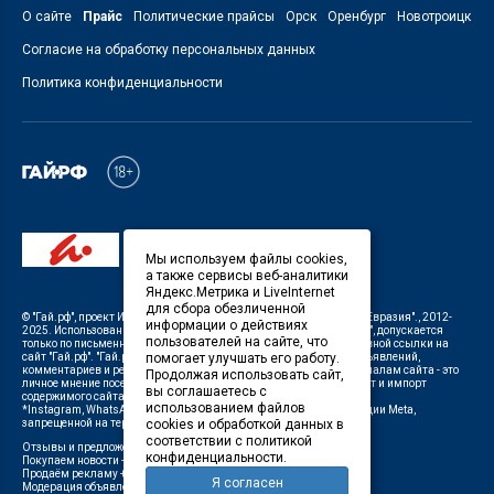
О сайте
Прайс
Политические прайсы
Орск
Оренбург
Новотроицк
Согласие на обработку персональных данных
Политика конфиденциальности
Мы используем файлы cookies,
а также сервисы веб-аналитики
Яндекс.Метрика и LiveInternet
для сбора обезличенной
©
"Гай.рф"
, проект
ИП Савин В.В. Служба информации: ООО "ТРК "Евразия".
, 2012-
информации о действиях
2025. Использование материалов, размещенных на сайте
"Гай.рф"
, допускается
пользователей на сайте, что
только по письменному разрешению Редакции с указанием активной ссылки на
сайт
"Гай.рф"
.
"Гай.рф"
не несет ответственности за содержание объявлений,
помогает улучшать его работу.
комментариев и рекламных материалов. Комментарии к материалам сайта - это
Продолжая использовать сайт,
личное мнение посетителей сайта. Любой автоматический экспорт и импорт
вы соглашаетесь с
содержимого сайта запрещен.
использованием файлов
*Instagram, WhatsApp (Ватсап), Facebook (принадлежат корпорации Meta,
запрещенной на территории Российской Федерации)
cookies и обработкой данных в
соответствии с политикой
Отзывы и предложения о работе портала:
orsk@orsk.ru
конфиденциальности.
Покупаем новости +7(35362) 50-100,
50100@orsk.ru
;
Продаём рекламу +7 (3537) 25-08-07,
250807@orsk.ru
;
Я согласен
Модерация объявлений +7 (905) 896-71-28