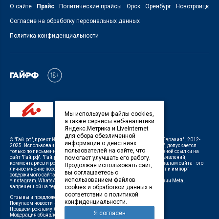
О сайте
Прайс
Политические прайсы
Орск
Оренбург
Новотроицк
Согласие на обработку персональных данных
Политика конфиденциальности
Мы используем файлы cookies,
а также сервисы веб-аналитики
Яндекс.Метрика и LiveInternet
для сбора обезличенной
©
"Гай.рф"
, проект
ИП Савин В.В. Служба информации: ООО "ТРК "Евразия".
, 2012-
информации о действиях
2025. Использование материалов, размещенных на сайте
"Гай.рф"
, допускается
пользователей на сайте, что
только по письменному разрешению Редакции с указанием активной ссылки на
сайт
"Гай.рф"
.
"Гай.рф"
не несет ответственности за содержание объявлений,
помогает улучшать его работу.
комментариев и рекламных материалов. Комментарии к материалам сайта - это
Продолжая использовать сайт,
личное мнение посетителей сайта. Любой автоматический экспорт и импорт
вы соглашаетесь с
содержимого сайта запрещен.
использованием файлов
*Instagram, WhatsApp (Ватсап), Facebook (принадлежат корпорации Meta,
запрещенной на территории Российской Федерации)
cookies и обработкой данных в
соответствии с политикой
Отзывы и предложения о работе портала:
orsk@orsk.ru
конфиденциальности.
Покупаем новости +7(35362) 50-100,
50100@orsk.ru
;
Продаём рекламу +7 (3537) 25-08-07,
250807@orsk.ru
;
Я согласен
Модерация объявлений +7 (905) 896-71-28