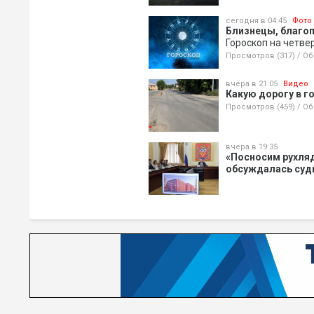
сегодня в 04:45
Фото
Близнецы, благо
Гороскоп на четве
Просмотров (317)
/
Об
вчера в 21:05
Видео
Какую дорогу в г
Просмотров (459)
/
Об
вчера в 19:35
«Посносим рухляд
обсуждалась судь