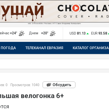
erid: 2VfnxwxAXkv Реклама. ИП Савин Владимир Валерьевич
ейчас
+24°
Днем
+20°
USD
81.13
EUR
93.58
ПОГОДА
ТЕЛЕКАНАЛ ЕВРАЗИЯ
КАТАЛОГ ОРГАНИЗ
Обсудить
ев:
0
Просмотров: 1040
льшая велогонка 6+
ются