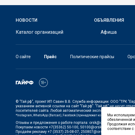
НОВОСТИ
ОБЪЯВЛЕНИЯ
Каталог организаций
Афиша
О сайте
Прайс
Политические прайсы
Орс
©
"Гай.рф"
, проект
ИП Савин В.В. Служба информации: ООО "ТРК "Евр
указанием активной ссылки на сайт
"Гай.рф"
.
"Гай.рф"
не несет отве
посетителей сайта. Любой автоматический экспорт и импорт содер
Мы используем 
*Instagram, WhatsApp (Ватсап), Facebook (принадлежат корпорации Meta, запре
обезличенной и
Отзывы и предложения о работе портала:
orsk@orsk.ru
Продолжая испо
Покупаем новости +7(35362) 50-100,
50100@orsk.ru
;
соответствии с
Продаём рекламу +7 (3537) 25-08-07,
250807@orsk.ru
;