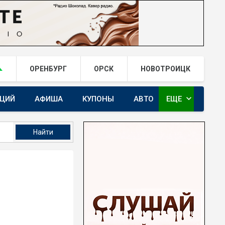
ОРЕНБУРГ
ОРСК
НОВОТРОИЦК
expand_more
АЦИЙ
АФИША
КУПОНЫ
АВТО
ЕЩЕ
ГАЙ.РФ В TELEGRAM