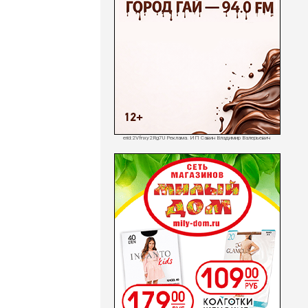
erid:2Vfnxy2Rg7U Реклама. ИП Савин Владимир Валерьевич