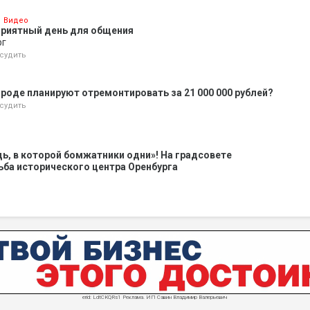
Видео
приятный день для общения
рг
судить
ороде планируют отремонтировать за 21 000 000 рублей?
судить
ь, в которой бомжатники одни»! На градсовете
ба исторического центра Оренбурга
erid: LdtCKQRs1 Реклама. ИП Савин Владимир Валерьевич