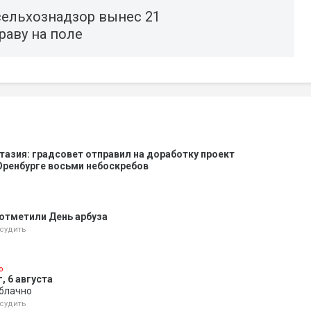
сельхознадзор вынес 21
раву на поле
тазия: градсовет отправил на доработку проект
Оренбурге восьми небоскребов
 отметили День арбуза
судить
о
, 6 августа
облачно
судить