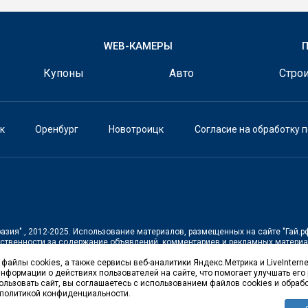
WEB-КАМЕРЫ
Купоны
Авто
Строи
к
Оренбург
Новотроицк
Согласие на обработку 
азия".
, 2012-2025. Использование материалов, размещенных на сайте
"Гай.р
тственности за содержание объявлений, комментариев и рекламных материа
жимого сайта запрещен.
файлы cookies, а также сервисы веб-аналитики Яндекс.Метрика и LiveInterne
щенной на территории Российской Федерации)
нформации о действиях пользователей на сайте, что помогает улучшать его 
льзовать сайт, вы соглашаетесь с использованием файлов cookies и обраб
 политикой конфиденциальности.