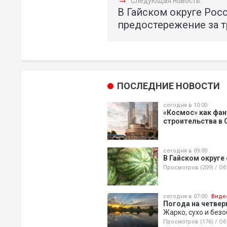
Следующая новость:
В Гайском округе Рос
предостережение за т
ПОСЛЕДНИЕ НОВОСТИ
сегодня в 10:00
«Космос» как фан
строительства в 
сегодня в 09:00
В Гайском округе
Просмотров (209)
/
Об
сегодня в 07:00
Виде
Погода на четверг
Жарко, сухо и без
Просмотров (176)
/
Об