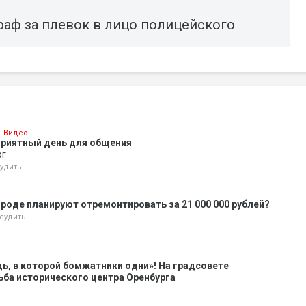
раф за плевок в лицо полицейского
Видео
приятный день для общения
рг
удить
ороде планируют отремонтировать за 21 000 000 рублей?
судить
ь, в которой бомжатники одни»! На градсовете
ба исторического центра Оренбурга