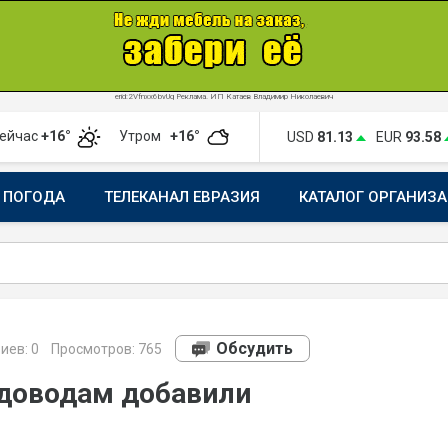
erid:2Vfnxx6bvUq Реклама. ИП Катаев Владимир Николаевич
ейчас
+16°
Утром
+16°
USD
81.13
EUR
93.58
ПОГОДА
ТЕЛЕКАНАЛ ЕВРАЗИЯ
КАТАЛОГ ОРГАНИЗ
Обсудить
иев:
0
Просмотров: 765
доводам добавили