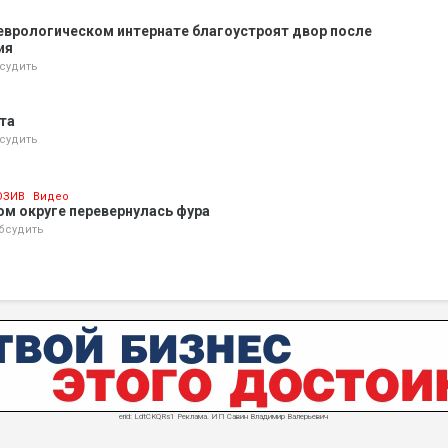
еврологическом интернате благоустроят двор после
ия
судить
ета
судить
ЮЗИВ
Видео
ком округе перевернулась фура
бсудить
erid: LdtCKQRs1 Реклама. ИП Савин Владимир Валерьевич