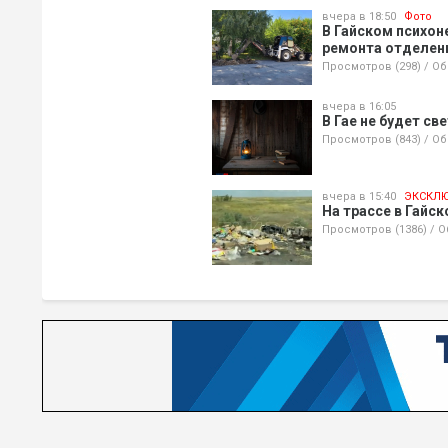
вчера в 18:50
Фото
В Гайском психон
ремонта отделен
Просмотров (298)
/
Об
вчера в 16:05
В Гае не будет св
Просмотров (843)
/
Об
вчера в 15:40
ЭКСКЛ
На трассе в Гайс
Просмотров (1386)
/
О