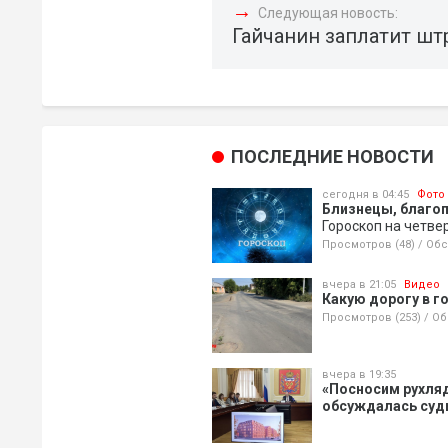
→
Следующая новость:
Гайчанин заплатит шт
ПОСЛЕДНИЕ НОВОСТИ
сегодня в 04:45
Фото
Близнецы, благо
Гороскоп на четве
Просмотров (48)
/
Обс
вчера в 21:05
Видео
Какую дорогу в г
Просмотров (253)
/
Об
вчера в 19:35
«Посносим рухляд
обсуждалась судь