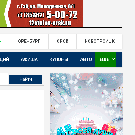
ОРЕНБУРГ
ОРСК
НОВОТРОИЦК
expand_more
АЦИЙ
АФИША
КУПОНЫ
АВТО
ЕЩЕ
ГАЙ.РФ В TELEGRAM