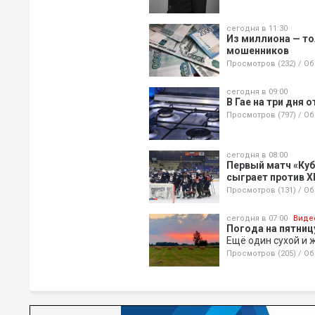
сегодня в 11:30
Из миллиона — то
мошенников
Просмотров (232)
/
Об
сегодня в 09:00
В Гае на три дня 
Просмотров (797)
/
Об
сегодня в 08:00
Первый матч «Куб
сыграет против Х
Просмотров (131)
/
Об
сегодня в 07:00
Виде
Погода на пятницу
Ещё один сухой и 
Просмотров (205)
/
Об