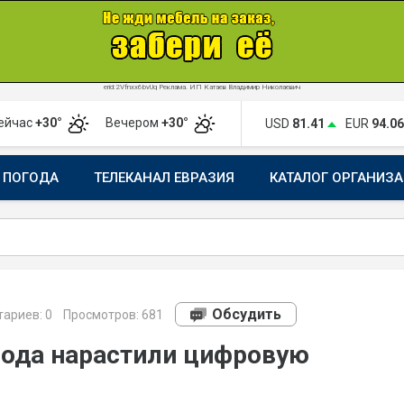
erid:2Vfnxx6bvUq Реклама. ИП Катаев Владимир Николаевич
ейчас
+30°
Вечером
+30°
USD
81.41
EUR
94.06
ПОГОДА
ТЕЛЕКАНАЛ ЕВРАЗИЯ
КАТАЛОГ ОРГАНИЗ
Обсудить
ариев:
0
Просмотров: 681
рода нарастили цифровую