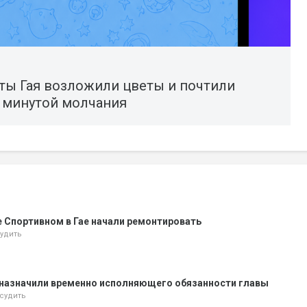
ты Гая возложили цветы и почтили
а минутой молчания
е Спортивном в Гае начали ремонтировать
удить
 назначили временно исполняющего обязанности главы
судить