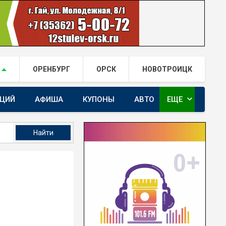
ОРЕНБУРГ
ОРСК
НОВОТРОИЦК
expand_more
АЦИЙ
АФИША
КУПОНЫ
АВТО
ЕЩЕ
ГАЙ.РФ В TELEGRAM