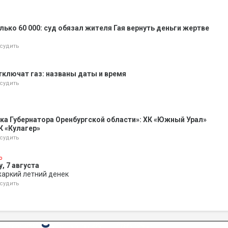
лько 60 000: суд обязал жителя Гая вернуть деньги жертве
судить
отключат газ: названы даты и время
судить
ка Губернатора Оренбургской области»: ХК «Южный Урал»
К «Кулагер»
судить
о
, 7 августа
жаркий летний денек
судить