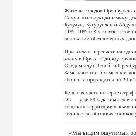
Жители городов Оренбуржья с
Самую высокую динамику дем
Бузулук, Бугуруслан и Абдул
11%, 10% и 8% соответственн
основании обезличенных дан
При этом в пересчете на одно
жители Орска. Одному орчани
Следом идут Ясный и Оренбург
Замыкают топ-5 самых качающи
абонента приходится по 29 и 
Большая часть интернет-трафи
4G — уже 89% данных скачивае
сельских территориях значени
количество обычных звонков у
«Мы видим ощутимый рост