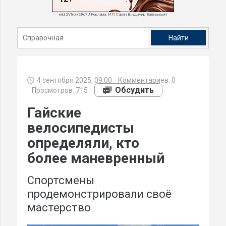
erid:2Vfnxy2Rg7U Реклама. ИП Савин Владимир Валерьевич
4 сентября 2025, 09:00
Комментариев:
0
Обсудить
Просмотров: 715
Гайские
велосипедисты
определяли, кто
более маневренный
Спортсмены
продемонстрировали своё
мастерство