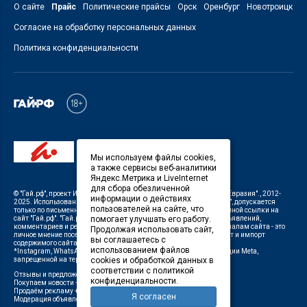
О сайте
Прайс
Политические прайсы
Орск
Оренбург
Новотроицк
Согласие на обработку персональных данных
Политика конфиденциальности
Мы используем файлы cookies,
а также сервисы веб-аналитики
Яндекс.Метрика и LiveInternet
для сбора обезличенной
©
"Гай.рф"
, проект
ИП Савин В.В. Служба информации: ООО "ТРК "Евразия".
, 2012-
информации о действиях
2025. Использование материалов, размещенных на сайте
"Гай.рф"
, допускается
пользователей на сайте, что
только по письменному разрешению Редакции с указанием активной ссылки на
сайт
"Гай.рф"
.
"Гай.рф"
не несет ответственности за содержание объявлений,
помогает улучшать его работу.
комментариев и рекламных материалов. Комментарии к материалам сайта - это
Продолжая использовать сайт,
личное мнение посетителей сайта. Любой автоматический экспорт и импорт
вы соглашаетесь с
содержимого сайта запрещен.
использованием файлов
*Instagram, WhatsApp (Ватсап), Facebook (принадлежат корпорации Meta,
запрещенной на территории Российской Федерации)
cookies и обработкой данных в
соответствии с политикой
Отзывы и предложения о работе портала:
orsk@orsk.ru
конфиденциальности.
Покупаем новости +7(35362) 50-100,
50100@orsk.ru
;
Продаём рекламу +7 (3537) 25-08-07,
250807@orsk.ru
;
Я согласен
Модерация объявлений +7 (905) 896-71-28