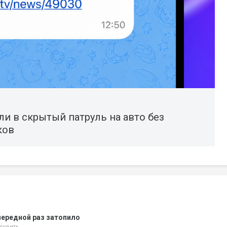
 в скрытый патруль на авто без
ков
чередной раз затопило
судить