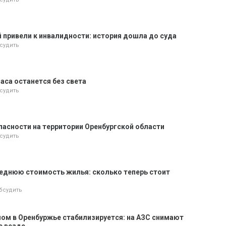
й привели к инвалидности: история дошла до суда
судить
часа останется без света
судить
пасности на территории Оренбургской области
судить
реднюю стоимость жилья: сколько теперь стоит
бсудить
ном в Оренбуржье стабилизируется: на АЗС снимают
е везде