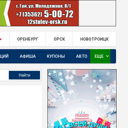
ОРЕНБУРГ
ОРСК
НОВОТРОИЦК
expand_more
АЦИЙ
АФИША
КУПОНЫ
АВТО
ЕЩЕ
ГАЙ.РФ В TELEGRAM