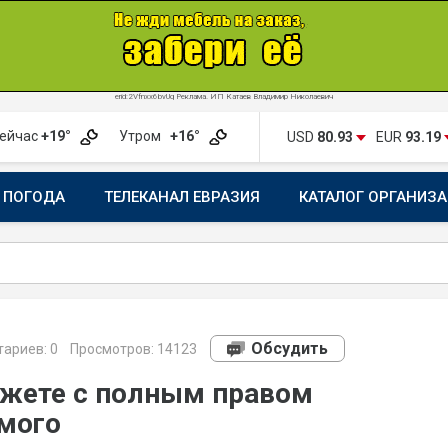
erid:2Vfnxx6bvUq Реклама. ИП Катаев Владимир Николаевич
ейчас
+19°
Утром
+16°
USD
80.93
EUR
93.19
ПОГОДА
ТЕЛЕКАНАЛ ЕВРАЗИЯ
КАТАЛОГ ОРГАНИЗ
Обсудить
ариев:
0
Просмотров: 14123
жете с полным правом
мого