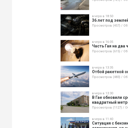
вчера в 18:50
36 лет под земле
Просмотров (457)
/
Об
вчера в 16:05
Часть Гая на два 
Просмотров (615)
/
Об
вчера в 13:35
Отбой ракетной о
Просмотров (483)
/
Об
вчера в 13:30
В Гае обновили с
квадратный метр
Просмотров (1127)
/
О
вчера в 11:40
Ситуация с бензи
ограничения, но н