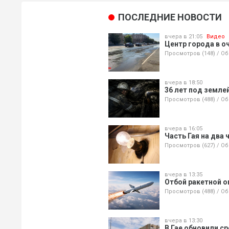
ПОСЛЕДНИЕ НОВОСТИ
вчера в 21:05
Видео
Центр города в о
Просмотров (148)
/
Об
вчера в 18:50
36 лет под земле
Просмотров (488)
/
Об
вчера в 16:05
Часть Гая на два 
Просмотров (627)
/
Об
вчера в 13:35
Отбой ракетной о
Просмотров (488)
/
Об
вчера в 13:30
В Гае обновили с