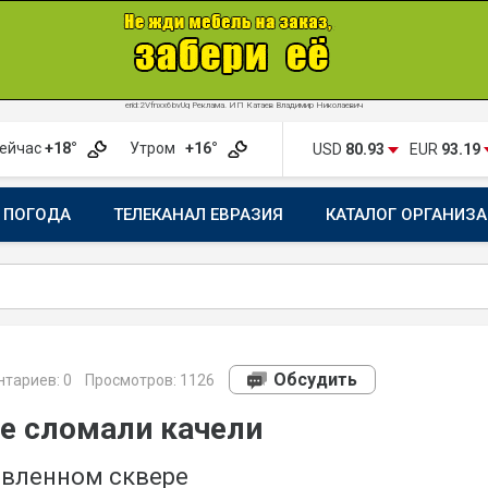
erid:2Vfnxx6bvUq Реклама. ИП Катаев Владимир Николаевич
ейчас
+18°
Утром
+16°
USD
80.93
EUR
93.19
ПОГОДА
ТЕЛЕКАНАЛ ЕВРАЗИЯ
КАТАЛОГ ОРГАНИЗ
Обсудить
тариев:
0
Просмотров: 1126
ые сломали качели
овленном сквере