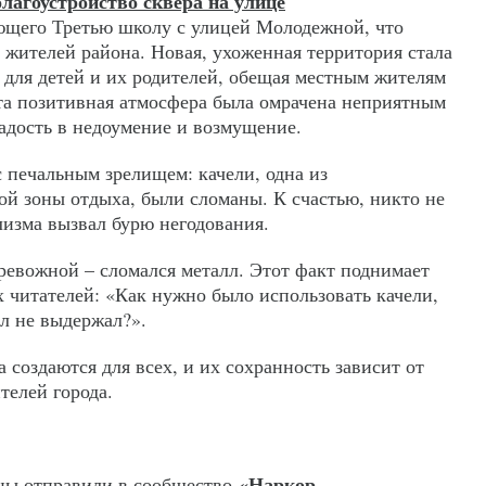
благоустройство сквера на улице
щего Третью школу с улицей Молодежной, что
 жителей района. Новая, ухоженная территория стала
для детей и их родителей, обещая местным жителям
та позитивная атмосфера была омрачена неприятным
дость в недоумение и возмущение.
 печальным зрелищем: качели, одна из
ой зоны отдыха, были сломаны. К счастью, никто не
лизма вызвал бурю негодования.
ревожной – сломался металл. Этот факт поднимает
 читателей: «Как нужно было использовать качели,
л не выдержал?».
 создаются для всех, и их сохранность зависит от
телей города.
«Наркор
дцы отправили в сообщество