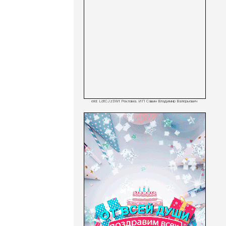
erid: LdtCJzDWt Реклама. ИП Савин Владимир Валерьевич