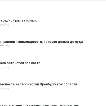
чередной раз затопило
судить
й привели к инвалидности: история дошла до суда
судить
часа останется без света
судить
пасности на территории Оренбургской области
судить
реднюю стоимость жилья: сколько теперь стоит