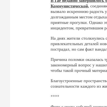
В Гае недавно завершилось 
Коммунистической,
соединяю
вызвало искреннюю радость у
долгожданным местом отдыха 
приятные прогулки. Однако э
инцидентом, превратившим ра
На днях жители столкнулись с
привлекательных деталей нов
пострадал, но сам факт ванда
Причина поломки оказалась т
закономерный вопрос у наших
чтобы такой прочный материа
Благоустроенные пространства
сознательности каждого из жи
****
Фото с места событий очеви