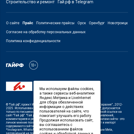
Строительство и ремонт
Гай.рф в Telegram
О сайте
Прайс
Политические прайсы
Орск
Оренбург
Новотроицк
Согласие на обработку персональных данных
Политика конфиденциальности
Мы используем файлы cookies,
а также сервисы веб-аналитики
Яндекс.Метрика и LiveInternet
для сбора обезличенной
©
"Гай.рф"
, проект
ИП Савин В.В. Служба информации: ООО "ТРК "Евразия".
, 2012-
информации о действиях
2025. Использование материалов, размещенных на сайте
"Гай.рф"
, допускается
пользователей на сайте, что
только по письменному разрешению Редакции с указанием активной ссылки на
помогает улучшать его работу.
сайт
"Гай.рф"
.
"Гай.рф"
не несет ответственности за содержание объявлений,
комментариев и рекламных материалов. Комментарии к материалам сайта - это
Продолжая использовать сайт,
личное мнение посетителей сайта. Любой автоматический экспорт и импорт
вы соглашаетесь с
содержимого сайта запрещен.
использованием файлов
*Instagram, WhatsApp (Ватсап), Facebook (принадлежат корпорации Meta,
cookies и обработкой данных в
запрещенной на территории Российской Федерации)