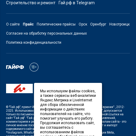
Строительство и ремонт
Гай.рф в Telegram
О сайте
Прайс
Политические прайсы
Орск
Оренбург
Новотроицк
Согласие на обработку персональных данных
Политика конфиденциальности
Мы используем файлы cookies,
а также сервисы веб-аналитики
Яндекс.Метрика и LiveInternet
для сбора обезличенной
©
"Гай.рф"
, проект
ИП Савин В.В. Служба информации: ООО "ТРК "Евразия".
, 2012-
информации о действиях
2025. Использование материалов, размещенных на сайте
"Гай.рф"
, допускается
пользователей на сайте, что
только по письменному разрешению Редакции с указанием активной ссылки на
сайт
"Гай.рф"
.
"Гай.рф"
не несет ответственности за содержание объявлений,
помогает улучшать его работу.
комментариев и рекламных материалов. Комментарии к материалам сайта - это
Продолжая использовать сайт,
личное мнение посетителей сайта. Любой автоматический экспорт и импорт
вы соглашаетесь с
содержимого сайта запрещен.
использованием файлов
*Instagram, WhatsApp (Ватсап), Facebook (принадлежат корпорации Meta,