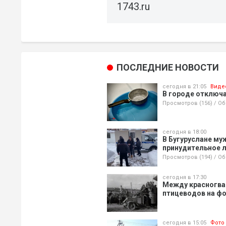
1743.ru
ПОСЛЕДНИЕ НОВОСТИ
сегодня в 21:05
Виде
В городе отключа
Просмотров (156)
/
Об
сегодня в 18:00
В Бугуруслане му
принудительное 
Просмотров (194)
/
Об
сегодня в 17:30
Между красногва
птицеводов на ф
сегодня в 15:05
Фото