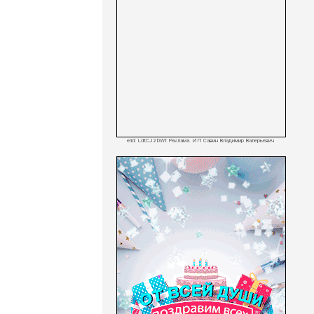
erid: LdtCJzDWt Реклама. ИП Савин Владимир Валерьевич