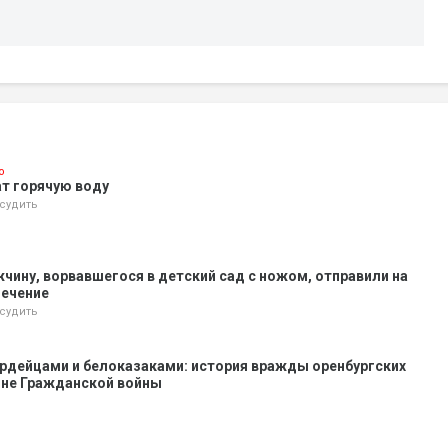
о
т горячую воду
судить
жчину, ворвавшегося в детский сад с ножом, отправили на
лечение
судить
рдейцами и белоказаками: история вражды оренбургских
оне Гражданской войны