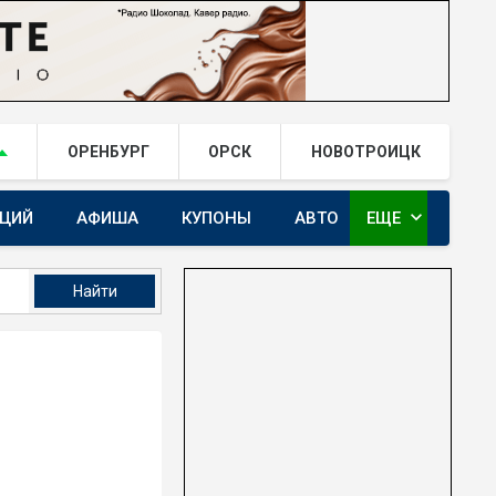
ОРЕНБУРГ
ОРСК
НОВОТРОИЦК
expand_more
АЦИЙ
АФИША
КУПОНЫ
АВТО
ЕЩЕ
ГАЙ.РФ В TELEGRAM