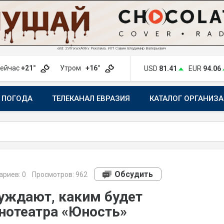
erid: 2VfnxwxAXkv Реклама. ИП Савин Владимир Валерьевич
ейчас
+21°
Утром
+16°
USD
81.41
EUR
94.06
ПОГОДА
ТЕЛЕКАНАЛ ЕВРАЗИЯ
КАТАЛОГ ОРГАНИЗ
Обсудить
риев:
0
Просмотров: 962
суждают, каким будет
инотеатра «Юность»