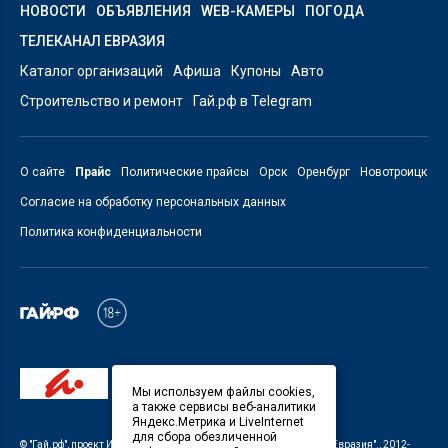
НОВОСТИ
ОБЪЯВЛЕНИЯ
WEB-КАМЕРЫ
ПОГОДА
ТЕЛЕКАНАЛ ЕВРАЗИЯ
Каталог организаций
Афиша
Купоны
Авто
Строительство и ремонт
Гай.рф в Telegram
О сайте
Прайс
Политические прайсы
Орск
Оренбург
Новотроицк
Согласие на обработку персональных данных
Политика конфиденциальности
Мы используем файлы cookies,
а также сервисы веб-аналитики
Яндекс.Метрика и LiveInternet
для сбора обезличенной
©
"Гай.рф"
, проект
ИП Савин В.В. Служба информации: ООО "ТРК "Евразия".
, 2012-