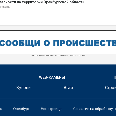
пасности на территории Оренбургской области
судить
erid: LdtCKQ6P5 Реклама. ИП Савин Владимир Валерьевич
WEB-КАМЕРЫ
Купоны
Авто
Строи
к
Оренбург
Новотроицк
Согласие на обработку 