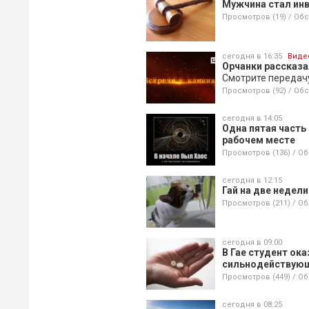
Мужчина стал ин
Просмотров (19)
/
Обс
сегодня в 16:35
Виде
Орчанки рассказа
Смотрите передачу
Просмотров (92)
/
Обс
сегодня в 14:05
Одна пятая часть
рабочем месте
Просмотров (136)
/
Об
сегодня в 12:15
Гай на две недел
Просмотров (211)
/
Об
сегодня в 09:00
В Гае студент ок
сильнодействую
Просмотров (449)
/
Об
сегодня в 08:25