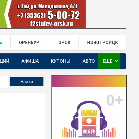
ОРЕНБУРГ
ОРСК
НОВОТРОИЦК
expand_more
АЦИЙ
АФИША
КУПОНЫ
АВТО
ЕЩЕ
ГАЙ.РФ В TELEGRAM