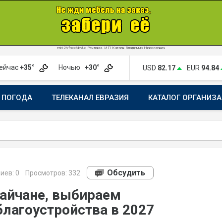
erid:2Vfnxx6bvUq Реклама. ИП Катаев Владимир Николаевич
ейчас
+35°
Ночью
+30°
USD
82.17
EUR
94.84
ПОГОДА
ТЕЛЕКАНАЛ ЕВРАЗИЯ
КАТАЛОГ ОРГАНИЗ
Обсудить
иев:
0
Просмотров: 332
гайчане, выбираем
благоустройства в 2027