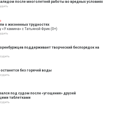
валидом после многолетней работы во вредных условиях
удить
о
ли о жизненных трудностях
 «У камина» с Татьяной Фрик (0+)
удить
 оренбуржцев поддерживает творческий беспорядок на
судить
и останется без горячей воды
судить
азался под судом после «угощения» друзей
щими таблетками
судить