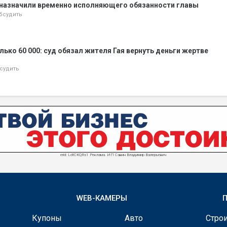
 назначили временно исполняющего обязанности главы
бсудить
лько 60 000: суд обязал жителя Гая вернуть деньги жертве
судить
erid: LdtCKQRs1 Реклама. ИП Савин Владимир Валерьевич
WEB-КАМЕРЫ
Купоны
Авто
Строи