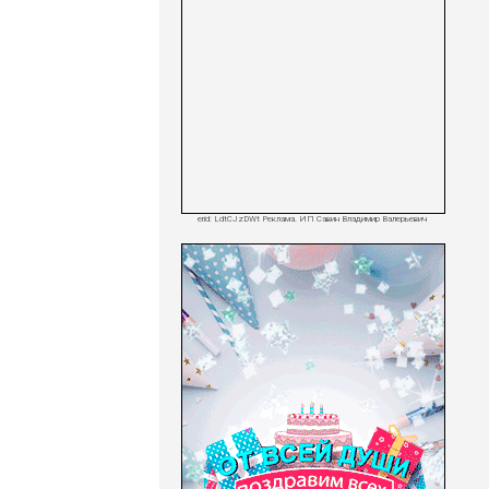
erid: LdtCJzDWt Реклама. ИП Савин Владимир Валерьевич