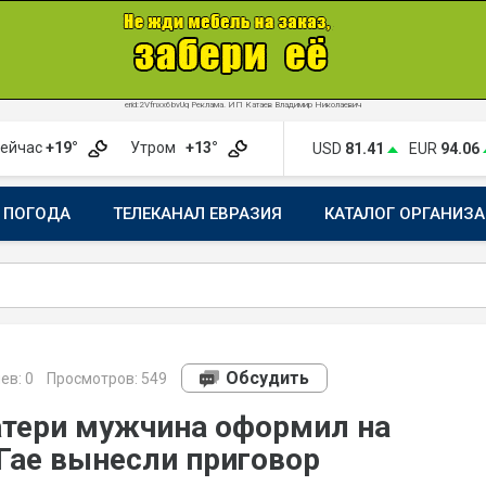
erid:2Vfnxx6bvUq Реклама. ИП Катаев Владимир Николаевич
ейчас
+19°
Утром
+13°
USD
81.41
EUR
94.06
ПОГОДА
ТЕЛЕКАНАЛ ЕВРАЗИЯ
КАТАЛОГ ОРГАНИЗ
Обсудить
ев:
0
Просмотров: 549
атери мужчина оформил на
 Гае вынесли приговор