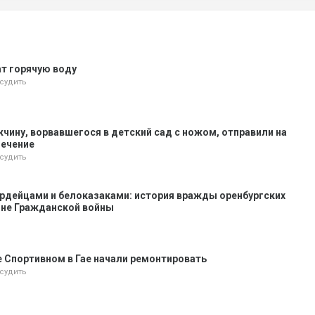
т горячую воду
судить
жчину, ворвавшегося в детский сад с ножом, отправили на
лечение
судить
рдейцами и белоказаками: история вражды оренбургских
оне Гражданской войны
е Спортивном в Гае начали ремонтировать
судить