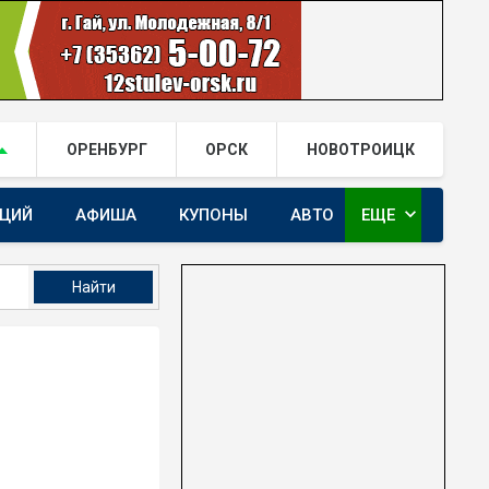
ОРЕНБУРГ
ОРСК
НОВОТРОИЦК
expand_more
АЦИЙ
АФИША
КУПОНЫ
АВТО
ЕЩЕ
ГАЙ.РФ В TELEGRAM