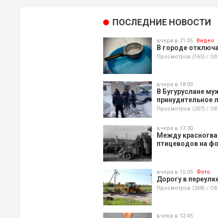
ПОСЛЕДНИЕ НОВОСТИ
вчера в 21:05
Видео
В городе отключа
Просмотров (165)
/
Об
вчера в 18:00
В Бугуруслане му
принудительное 
Просмотров (207)
/
Об
вчера в 17:30
Между красногва
птицеводов на ф
вчера в 15:05
Фото
Дорогу в переулк
Просмотров (268)
/
Об
вчера в 12:45