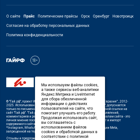
О сайте
Прайс
Политические прайсы
Орск
Оренбург
Новотроицк
Согласие на обработку персональных данных
Политика конфиденциальности
Мы используем файлы cookies,
а также сервисы веб-аналитики
Яндекс.Метрика и LiveInternet
для сбора обезличенной
©
"Гай.рф"
, проект
ИП Савин В.В. Служба информации: ООО "ТРК "Евразия".
, 2012-
информации о действиях
2025. Использование материалов, размещенных на сайте
"Гай.рф"
, допускается
пользователей на сайте, что
только по письменному разрешению Редакции с указанием активной ссылки на
сайт
"Гай.рф"
.
"Гай.рф"
не несет ответственности за содержание объявлений,
помогает улучшать его работу.
комментариев и рекламных материалов. Комментарии к материалам сайта - это
Продолжая использовать сайт,
личное мнение посетителей сайта. Любой автоматический экспорт и импорт
вы соглашаетесь с
содержимого сайта запрещен.
использованием файлов
*Instagram, WhatsApp (Ватсап), Facebook (принадлежат корпорации Meta,
запрещенной на территории Российской Федерации)
cookies и обработкой данных в
соответствии с политикой
Отзывы и предложения о работе портала:
orsk@orsk.ru