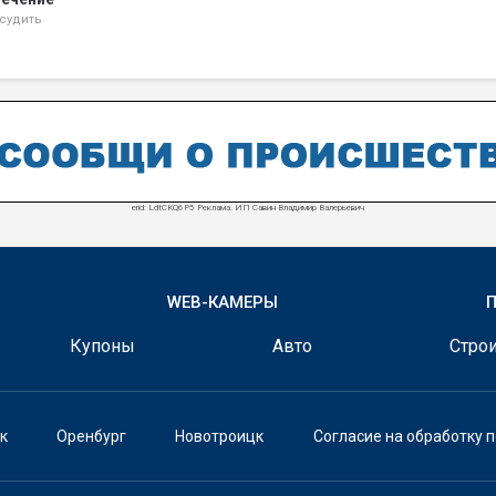
судить
erid: LdtCKQ6P5 Реклама. ИП Савин Владимир Валерьевич
WEB-КАМЕРЫ
Купоны
Авто
Строи
к
Оренбург
Новотроицк
Согласие на обработку 