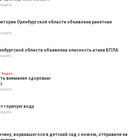
судить
ритории Оренбургской области объявлена ракетная
судить
енбургской области объявлена опасность атаки БПЛА
судить
Видео
ить внимание здоровью
ту
судить
т горячую воду
судить
жчину, ворвавшегося в детский сад с ножом, отправили на
лечение