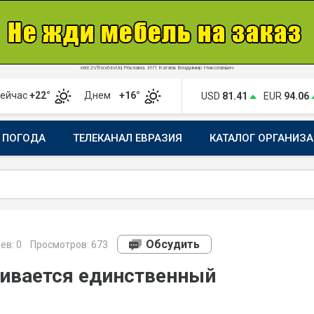
erid:2Vfnxx6bvUq Реклама. ИП Катаев Владимир Николаевич
ейчас
+22°
Днем
+16°
USD
81.41
EUR
94.06
ПОГОДА
ТЕЛЕКАНАЛ ЕВРАЗИЯ
КАТАЛОГ ОРГАНИЗ
Обсудить
ев:
0
Просмотров: 673
ливается единственный