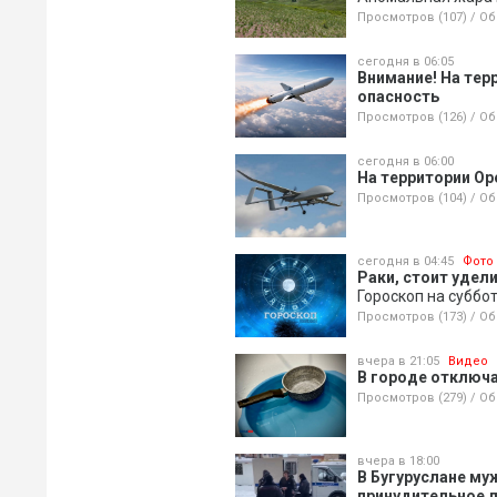
Просмотров (107)
/
Об
сегодня в 06:05
Внимание! На тер
опасность
Просмотров (126)
/
Об
сегодня в 06:00
На территории Ор
Просмотров (104)
/
Об
сегодня в 04:45
Фото
Раки, стоит удел
Гороскоп на суббо
Просмотров (173)
/
Об
вчера в 21:05
Видео
В городе отключа
Просмотров (279)
/
Об
вчера в 18:00
В Бугуруслане му
принудительное 