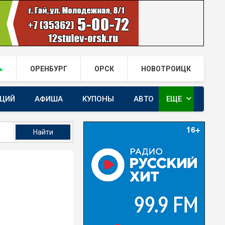
ОРЕНБУРГ
ОРСК
НОВОТРОИЦК
expand_more
АЦИЙ
АФИША
КУПОНЫ
АВТО
ЕЩЕ
ГАЙ.РФ В TELEGRAM